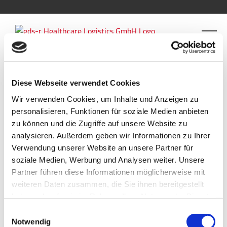
Diese Webseite verwendet Cookies
Zurück
Wir verwenden Cookies, um Inhalte und Anzeigen zu
personalisieren, Funktionen für soziale Medien anbieten
zu können und die Zugriffe auf unsere Website zu
glow_shape_1.png
analysieren. Außerdem geben wir Informationen zu Ihrer
Verwendung unserer Website an unsere Partner für
soziale Medien, Werbung und Analysen weiter. Unsere
Partner führen diese Informationen möglicherweise mit
weiteren Daten zusammen, die Sie ihnen bereitgestellt
für
Von
rk-admin
|
Dezember 12th, 2017
|
Kommentare deaktiviert
haben oder die sie im Rahmen Ihrer Nutzung der Dienste
glow_sha
gesammelt haben.
Einwilligungsauswahl
Notwendig