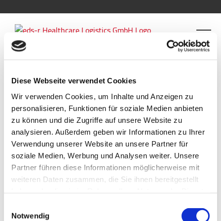
Diese Webseite verwendet Cookies
Zurück
Wir verwenden Cookies, um Inhalte und Anzeigen zu
personalisieren, Funktionen für soziale Medien anbieten
zu können und die Zugriffe auf unsere Website zu
glow_shape_2
analysieren. Außerdem geben wir Informationen zu Ihrer
Verwendung unserer Website an unsere Partner für
soziale Medien, Werbung und Analysen weiter. Unsere
Partner führen diese Informationen möglicherweise mit
weiteren Daten zusammen, die Sie ihnen bereitgestellt
für
Von
rk-admin
|
Oktober 29th, 2015
|
Kommentare deaktiviert
haben oder die sie im Rahmen Ihrer Nutzung der Dienste
glow_shap
gesammelt haben.
Einwilligungsauswahl
Notwendig