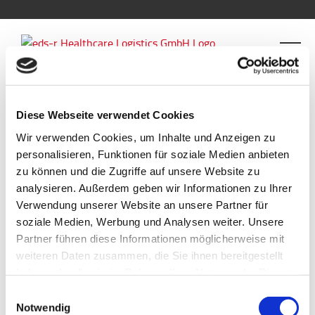
Diese Webseite verwendet Cookies
Zurück
Wir verwenden Cookies, um Inhalte und Anzeigen zu
personalisieren, Funktionen für soziale Medien anbieten
zu können und die Zugriffe auf unsere Website zu
SourceSansPro-Light
analysieren. Außerdem geben wir Informationen zu Ihrer
Verwendung unserer Website an unsere Partner für
soziale Medien, Werbung und Analysen weiter. Unsere
SourceSansPro-Light
Partner führen diese Informationen möglicherweise mit
weiteren Daten zusammen, die Sie ihnen bereitgestellt
für
Von
rk-admin
|
Juni 25th, 2018
|
Kommentare deaktiviert
haben oder die sie im Rahmen Ihrer Nutzung der Dienste
SourceSansPro
gesammelt haben.
Einwilligungsauswahl
Light
Notwendig