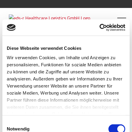
Diese Webseite verwendet Cookies
Zurück
Wir verwenden Cookies, um Inhalte und Anzeigen zu
personalisieren, Funktionen für soziale Medien anbieten
zu können und die Zugriffe auf unsere Website zu
titilliumweb-semibold
analysieren. Außerdem geben wir Informationen zu Ihrer
Verwendung unserer Website an unsere Partner für
soziale Medien, Werbung und Analysen weiter. Unsere
titilliumweb-semibold
Partner führen diese Informationen möglicherweise mit
weiteren Daten zusammen, die Sie ihnen bereitgestellt
für
Von
rk-admin
|
Juli 26th, 2018
|
Kommentare deaktiviert
haben oder die sie im Rahmen Ihrer Nutzung der Dienste
titilliumweb-
gesammelt haben.
Einwilligungsauswahl
semibold
Notwendig